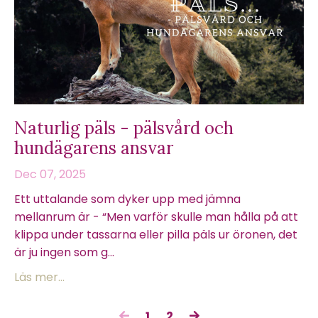
Naturlig päls - pälsvård och
hundägarens ansvar
Dec 07, 2025
Ett uttalande som dyker upp med jämna
mellanrum är - “Men varför skulle man hålla på att
klippa under tassarna eller pilla päls ur öronen, det
är ju ingen som g...
Läs mer...
1
2