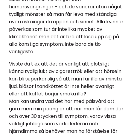
humörsvängningar - och de varierar utan något
tydligt mönster så man får leva med ständiga
överraskningar i kroppen och sinnet. Alla kvinnor
påverkas som tur är inte lika mycket av
klimakteriet men det är bra att läsa upp sig på
alla konstiga symptom, inte bara de tio
vanligaste.
Visste du t ex att det är vanligt att plötsligt
känna tydlig lukt av cigarettrök eller att hörseln
kan bli superkänslig så att man far illa av minsta
ljud, blåsor i tandköttet är inte heller ovanligt
eller att kaffet börjar smaka illa?
Man kan undra vad det har med pälsvård att
göra men min poäng är att när man får dom där
och över 30 stycken till symptom, varav vissa
väldigt jobbiga som värk i lederna och
hjärndimma så behöver man ha förståelse för