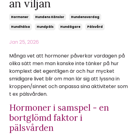
än viljan
Hormoner
Hundens Känslor
Hundensvardag
Hundhälsa
Hundpäls
Hundägare
Pälsvård
Jan 25, 2026
Många vet att hormoner påverkar vardagen på
olika sätt men man kanske inte tänker på hur
komplext det egentligen är och hur mycket
smidigare livet blir om man lär sig att lyssna in
kroppen/sinnet och anpassa sina aktiviteter som
t ex pälsvården.
Hormoner i samspel - en
bortglömd faktor i
pälsvården