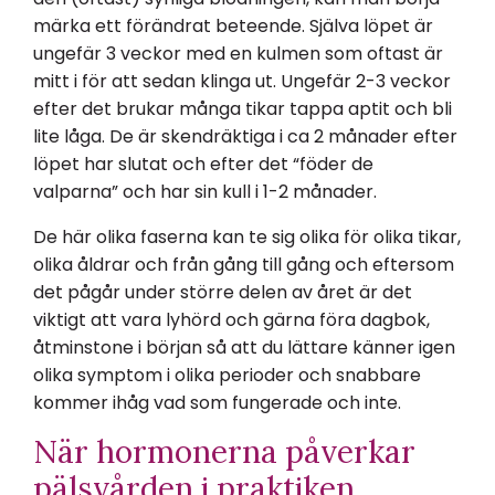
märka ett förändrat beteende. Själva löpet är
ungefär 3 veckor med en kulmen som oftast är
mitt i för att sedan klinga ut. Ungefär 2-3 veckor
efter det brukar många tikar tappa aptit och bli
lite låga. De är skendräktiga i ca 2 månader efter
löpet har slutat och efter det “föder de
valparna” och har sin kull i 1-2 månader.
De här olika faserna kan te sig olika för olika tikar,
olika åldrar och från gång till gång och eftersom
det pågår under större delen av året är det
viktigt att vara lyhörd och gärna föra dagbok,
åtminstone i början så att du lättare känner igen
olika symptom i olika perioder och snabbare
kommer ihåg vad som fungerade och inte.
När hormonerna påverkar
pälsvården i praktiken