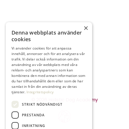
Svamp I Tassarna
Tassvård
Torra Trampdynor
Tovigpäls
×
Denna webbplats använder
Tovor
cookies
Trampdynor
Trygghet
Vi använder cookies för att anpassa
innehåll, annonser och för att analysera vår
Vanvård
trafik. Vi delar också information om din
Vildhund
användning av vår webbplats med våra
Vinterpäls Hund
reklam- och analyspartners som kan
kombinera den med annan information som
du har tillhandahållit dem eller som de har
samlat in från din användning av deras
tjänster.
Integritetspolicy
© 2026 Holistic Dog Academy
STRIKT NÖDVÄNDIGT
PRESTANDA
INRIKTNING