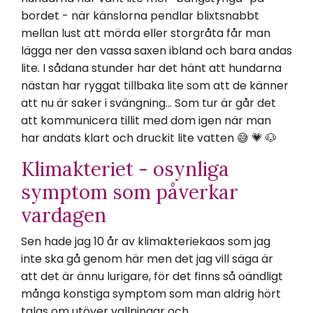
bordet - när känslorna pendlar blixtsnabbt
mellan lust att mörda eller storgråta får man
lägga ner den vassa saxen ibland och bara andas
lite. I sådana stunder har det hänt att hundarna
nästan har ryggat tillbaka lite som att de känner
att nu är saker i svängning… Som tur är går det
att kommunicera tillit med dom igen när man
har andats klart och druckit lite vatten 😅 💗 🐶
Klimakteriet - osynliga
symptom som påverkar
vardagen
Sen hade jag 10 år av klimakteriekaos som jag
inte ska gå genom här men det jag vill säga är
att det är ännu lurigare, för det finns så oändligt
många konstiga symptom som man aldrig hört
talas om utöver vallningar och