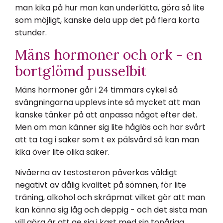
man kika på hur man kan underlätta, göra så lite
som möjligt, kanske dela upp det på flera korta
stunder.
Mäns hormoner och ork - en
bortglömd pusselbit
Mäns hormoner går i 24 timmars cykel så
svängningarna upplevs inte så mycket att man
kanske tänker på att anpassa något efter det.
Men om man känner sig lite håglös och har svårt
att ta tag i saker som t ex pälsvård så kan man
kika över lite olika saker.
Nivåerna av testosteron påverkas väldigt
negativt av dålig kvalitet på sömnen, för lite
träning, alkohol och skräpmat vilket gör att man
kan känna sig låg och deppig - och det sista man
vill göra är att ge sig i kast med sin tonåriga