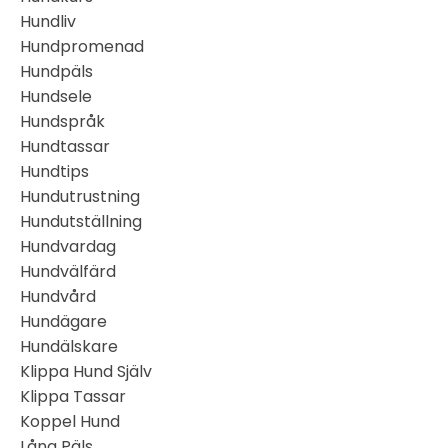
Hundliv
Hundpromenad
Hundpäls
Hundsele
Hundspråk
Hundtassar
Hundtips
Hundutrustning
Hundutställning
Hundvardag
Hundvälfärd
Hundvård
Hundägare
Hundälskare
Klippa Hund Själv
Klippa Tassar
Koppel Hund
Lång Päls